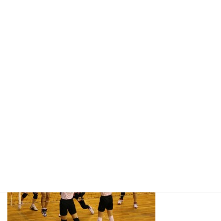
決勝戦は仁保・湯田を負かした小鯖との対戦でした。
大内は2対0で見事に優勝を手に入れました。