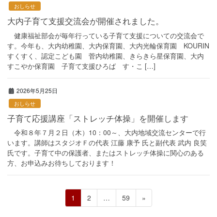
おしらせ
大内子育て支援交流会が開催されました。
健康福祉部会が毎年行っている子育て支援についての交流会で
す。今年も、大内幼稚園、大内保育園、大内光輪保育園 KOURIN
すくすく、認定こども園 菅内幼稚園、きらきら星保育園、大内
すこやか保育園 子育て支援ひろば す・こ […]
2026年5月25日
おしらせ
子育て応援講座「ストレッチ体操」を開催します
令和８年７月２日（木）10：00～、大内地域交流センターで行
います。講師はスタジオＦの代表 江藤 康予 氏と副代表 武内 良笑
氏です。子育て中の保護者、またはストレッチ体操に関心のある
方、お申込みお待ちしております！
投
ペ
ペ
ペ
1
2
…
59
»
ー
ー
ー
稿