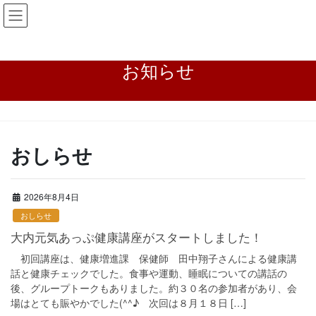
コ
ナ
大内まちづくり協議会
ン
ビ
テ
ゲ
ン
ー
お知らせ
ツ
シ
に
ョ
移
ン
動
に
HOME
お知らせ
おしらせ
移
動
おしらせ
2026年8月4日
おしらせ
大内元気あっぷ健康講座がスタートしました！
初回講座は、健康増進課 保健師 田中翔子さんによる健康講
話と健康チェックでした。食事や運動、睡眠についての講話の
後、グループトークもありました。約３０名の参加者があり、会
場はとても賑やかでした(^^♪ 次回は８月１８日 […]