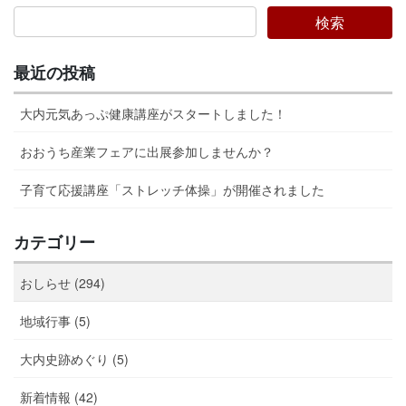
ジ
ジ
ジ
の
ペ
最近の投稿
ー
ジ
大内元気あっぷ健康講座がスタートしました！
送
おおうち産業フェアに出展参加しませんか？
り
子育て応援講座「ストレッチ体操」が開催されました
カテゴリー
おしらせ (294)
地域行事 (5)
大内史跡めぐり (5)
新着情報 (42)