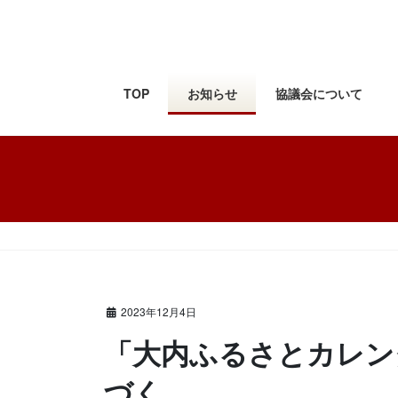
コ
ナ
ン
ビ
テ
ゲ
ン
ー
ツ
シ
TOP
お知らせ
協議会について
に
ョ
移
ン
動
に
移
動
HOME
お知らせ
おしらせ
「大内ふるさとカレンダ
2023年12月4日
「大内ふるさとカレン
づく