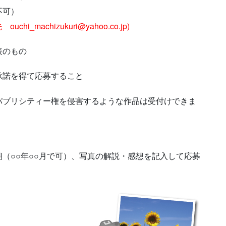
不可）
ouchi_machizukuri@yahoo.co.jp)
表のもの
承諾を得て応募すること
パブリシティー権を侵害するような作品は受付けできま
（○○年○○月で可）、写真の解説・感想を記入して応募