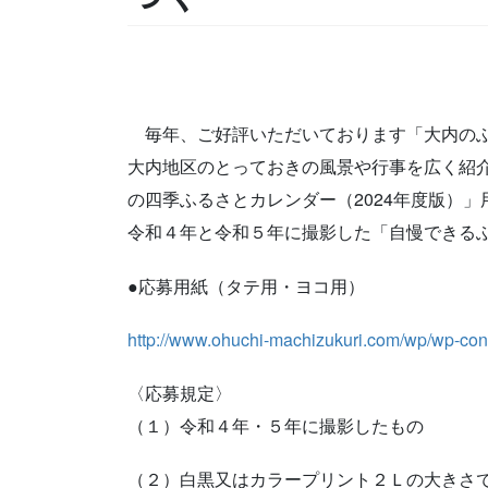
毎年、ご好評いただいております「大内のふ
大内地区のとっておきの風景や行事を広く紹
の四季ふるさとカレンダー（2024年度版）
令和４年と令和５年に撮影した「自慢できる
●応募用紙（タテ用・ヨコ用）
http://www.ohuchi-machizukuri.com/wp/wp-con
〈応募規定〉
（１）令和４年・５年に撮影したもの
（２）白黒又はカラープリント２Ｌの大きさ