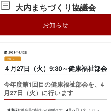
コ
ナ
大内まちづくり協議会
ン
ビ
テ
ゲ
ン
ー
お知らせ
ツ
シ
に
ョ
移
ン
動
に
HOME
お知らせ
おしらせ
４月27日（火）9:30～健康福祉部会
移
動
2021年4月2日
おしらせ
４月27日（火）9:30～健康福祉部会
今年度第1回目の健康福祉部会を、4
月27日（火）に行います
健康福祉部会員の皆様への連絡です。4月27日（火）9:30～