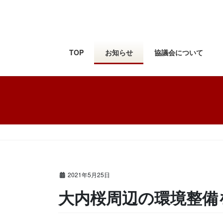
コ
ナ
ン
ビ
テ
ゲ
ン
ー
ツ
シ
TOP
お知らせ
協議会について
に
ョ
移
ン
動
に
移
動
HOME
お知らせ
おしらせ
大内桜周辺の環境整備を
2021年5月25日
大内桜周辺の環境整備