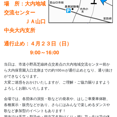
場 所：大内地域
交流センター
ＪＡ山口
中央大内支所
通行止め：４月２３日（日）
9:00～16:00
当日は、市道小野高芝線終点交差点の大内地域交流センター前か
ら大内保育園入口北側までの約100ｍが通行止めとなり、通り抜け
ができなくなります。
大変ご迷惑をおかけいたしますが、ご理解・ご協力賜りますよう
よろしくお願いいたします。
会場では、各団体の演技・歌などの発表や、はしご車乗車体験、
各種展示・販売などがあり、さらにはみんなで楽しめるダンスや
歌など参加型のイベントもあります！
屋内では手芸・型染め・指文字名刺づくり・押し花・生け花の体