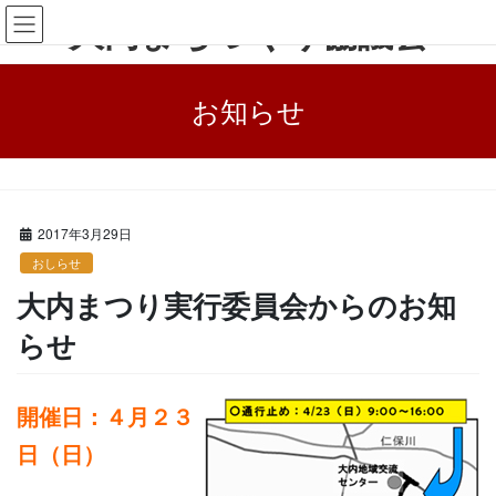
コ
ナ
大内まちづくり協議会
ン
ビ
テ
ゲ
ン
ー
お知らせ
ツ
シ
に
ョ
移
ン
動
に
HOME
お知らせ
おしらせ
大内まつり実行委員会からのお知らせ
移
動
2017年3月29日
おしらせ
大内まつり実行委員会からのお知
らせ
開催日：４月２３
日（日）