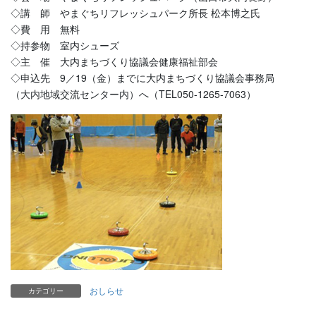
◇講 師 やまぐちリフレッシュパーク所長 松本博之氏
◇費 用 無料
◇持参物 室内シューズ
◇主 催 大内まちづくり協議会健康福祉部会
◇申込先 9／19（金）までに大内まちづくり協議会事務局
（大内地域交流センター内）へ（TEL050-1265-7063）
おしらせ
カテゴリー