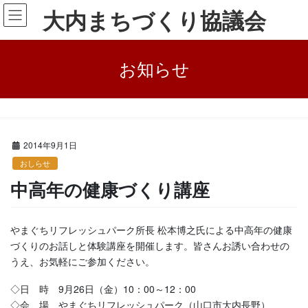
コ
ナ
大内まちづくり協議会
ン
ビ
テ
ゲ
ン
ー
お知らせ
ツ
シ
に
ョ
移
ン
動
に
HOME
お知らせ
おしらせ
中高年の健康づくり講座
移
動
2014年9月1日
おしらせ
中高年の健康づくり講座
やまぐちリフレッシュパーク所長 松本博之氏による中高年の健康
づくりのお話しと体験講座を開催します。皆さんお誘い合わせの
うえ、お気軽にご参加ください。
◇日 時 9月26日（金）10：00～12：00
◇会 場 やまぐちリフレッシュパーク（山口市大内長野）